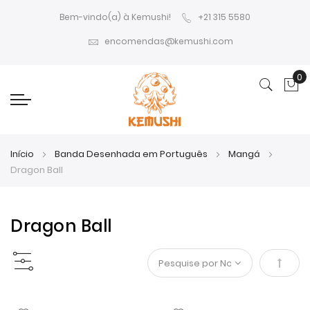
Bem-vindo(a) à Kemushi!
+21 315 5580
encomendas@kemushi.com
0
O 
Início
Banda Desenhada em Português
Mangá
Dragon Ball
Dragon Ball
Definir
Orden