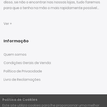
disso, se não o encontrar nas nossas lojas, tudo faremos
para que o tenha na mão o mais rapidamente possível...
Ver +
Informação
Quem somos
Condições Gerais de Venda
Política de Privacidade
Livro de Reclamações
Newsletter
Política de Cookies
Este site utiliza cookies para lhe proporcionar uma melhor