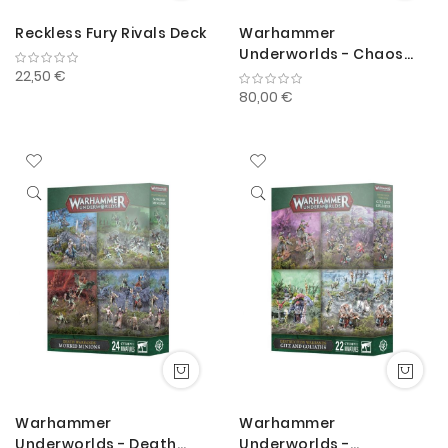
Reckless Fury Rivals Deck
Warhammer
Underworlds - Chaos
Warbands: Reavers of
22,50 €
Ruin
80,00 €
Warhammer
Warhammer
Underworlds - Death
Underworlds -