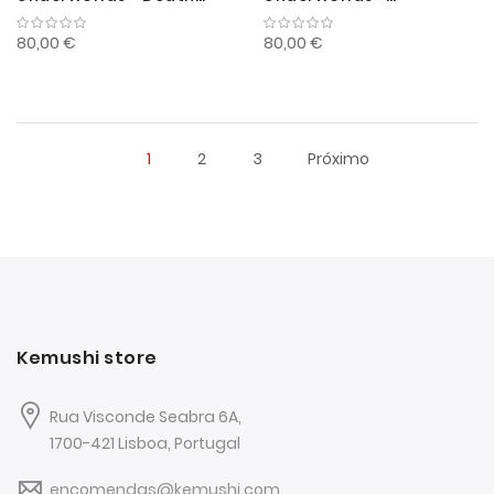
Warbands: Morbid
Destruction Warbands:
Minions
Gitz and Goliaths
80,00 €
80,00 €
1
2
3
Próximo
Kemushi store
Rua Visconde Seabra 6A,
1700-421 Lisboa, Portugal
encomendas@kemushi.com