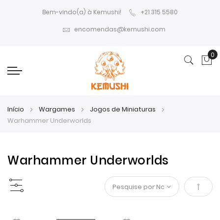
Bem-vindo(a) à Kemushi!
+21 315 5580
encomendas@kemushi.com
0
O 
Início
Wargames
Jogos de Miniaturas
Warhammer Underworlds
Warhammer Underworlds
Definir
Orden