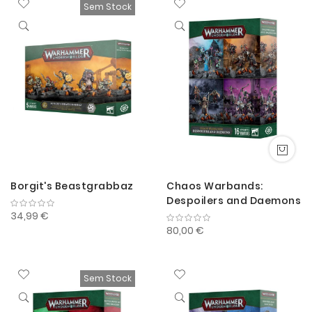
Sem Stock
Decre
Borgit's Beastgrabbaz
Chaos Warbands:
Despoilers and Daemons
34,99 €
80,00 €
Sem Stock